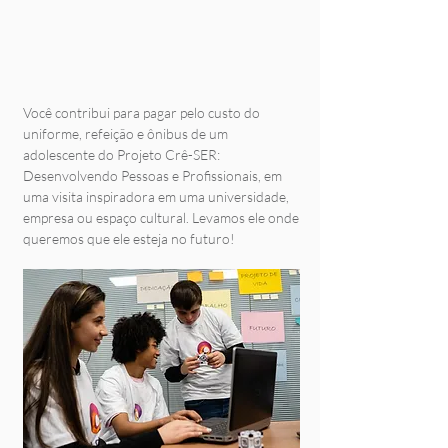
Você contribui para pagar pelo custo do
uniforme, refeição e ônibus de um
adolescente do Projeto Crê-SER:
Desenvolvendo Pessoas e Profissionais, em
uma visita inspiradora em uma universidade,
empresa ou espaço cultural. Levamos ele onde
queremos que ele esteja no futuro!