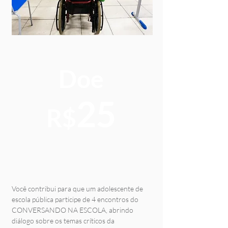
Doe
25
R$
Você contribui para que um adolescente de
escola pública participe de 4 encontros do
CONVERSANDO NA ESCOLA, abrindo
diálogo sobre os temas críticos da