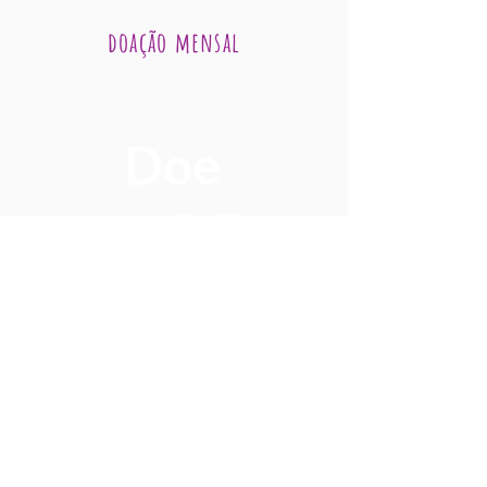
doação mensal
Doe
25
R$
Doe