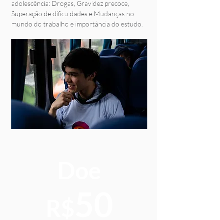
adolescência: Drogas, Gravidez precoce,
Superação de dificuldades e Mudanças no
mundo do trabalho e importância do estudo.
Doe
50
R$