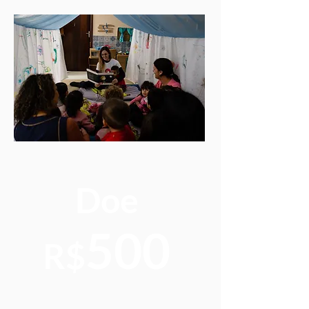
Doe
500
R$