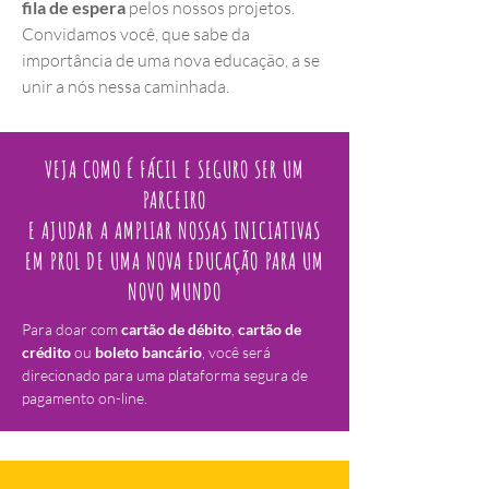
fila de espera
pelos nossos projetos.
Convidamos você, que sabe da
importância de uma nova educação, a se
unir a nós nessa caminhada.
VEJA COMO É FÁCIL E SEGURO SER UM
PARCEIRO
E AJUDAR A AMPLIAR NOSSAS INICIATIVAS
EM PROL DE UMA NOVA EDUCAÇÃO PARA UM
NOVO MUNDO
Para doar com
cartão de débito
,
cartão de
crédito
ou
boleto bancário
, você será
direcionado para uma plataforma segura de
pagamento on-line.